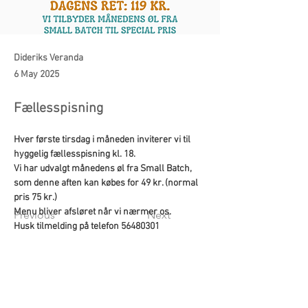
Dideriks Veranda
6 May 2025
Fællesspisning
Hver første tirsdag i måneden inviterer vi til 
hyggelig fællesspisning kl. 18.
Vi har udvalgt månedens øl fra Small Batch, 
som denne aften kan købes for 49 kr. (normal 
pris 75 kr.)
Menu bliver afsløret når vi nærmer os. 
Previous
Next
Husk tilmelding på telefon 56480301
ADDRESS
Hotel Sandvig Havn​
Strandpromenaden 5
Sandvig