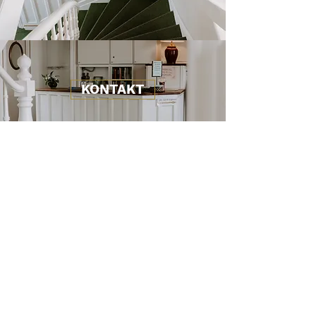
KONTAKT
ADRESSE
Hotel Sandvig Havn​
Strandpromenaden 5
Sandvig
3770 Allinge
KONTAKT
Telefon:
56 48 03 01
E-mail:
info@sandvighavn.dk
BOOK ONLINE
Vi gør opmærksom på, at vi i 2023 fik vores
FACEBOOK side hacket, du skal derfor følge