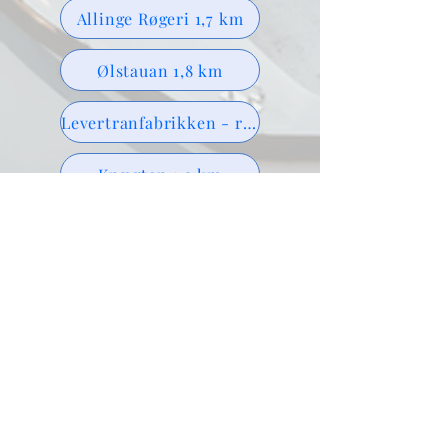
Allinge Røgeri 1,7 km
Ølstauan 1,8 km
Levertranfabrikken - restaurant 1,8 km
Knægten 1,9 km
Gæstgiveren 1,9 km
Grønbechs 1,9 km
Pizza Deli Allinge 2 km.
Hammerhavnens kiosk 2 km
Pilen Bar & Bodega 2,1 km