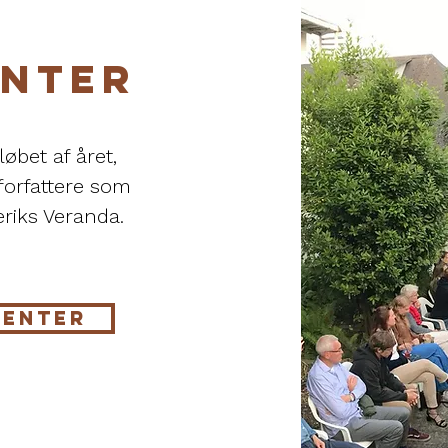
NTER
løbet af året,
forfattere som
eriks Veranda.
MENTER