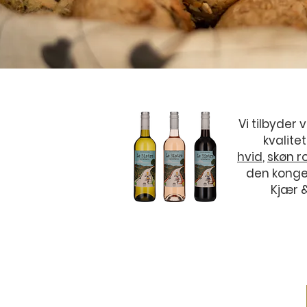
Vi tilbyder 
kvalite
hvid
,
skøn r
den konge
Kjær 
ADRESSE
Hotel Sandvig Havn​