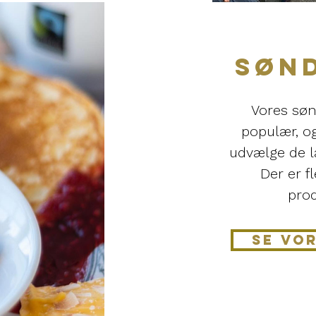
SØN
Vores søn
populær, o
udvælge de læ
Der er 
prod
SE VO