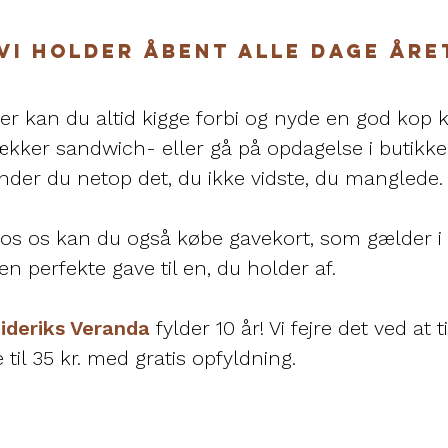
Vi holder åbent alle dage åre
er kan du altid kigge forbi og nyde en god kop k
ækker sandwich- eller gå på opdagelse i butikk
inder du netop det, du ikke vidste, du manglede
os os kan du også købe gavekort, som gælder i o
en perfekte gave til en, du holder af.
ideriks Veranda
fylder 10 år! Vi fejre det ved at 
e til 35 kr. med gratis opfyldning.