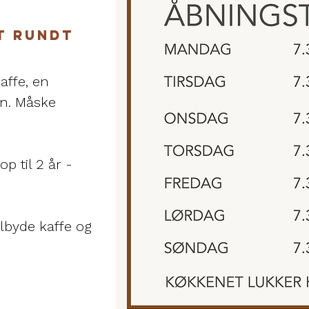
t rundt
affe, en
en. Måske
.
p til 2 år -
tilbyde kaffe og