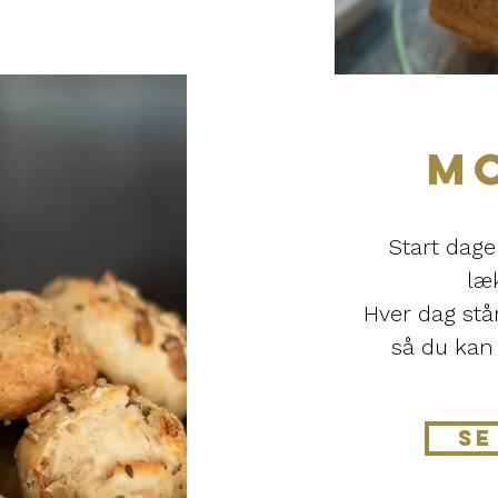
M
Start dag
læ
Hver dag stå
så du kan
SE