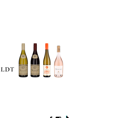
at vi i 2023 fik vores
 du skal derfor følge os