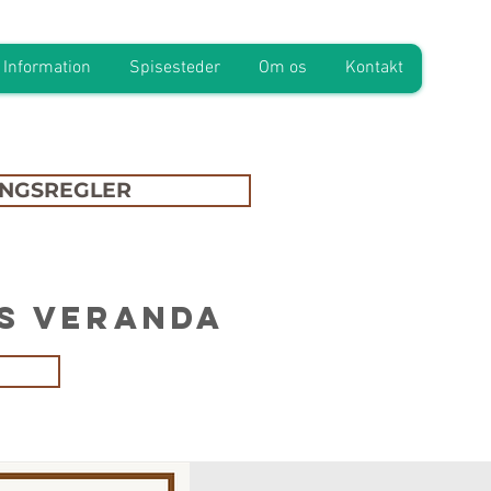
Information
Spisesteder
Om os
Kontakt
INGSREGLER
ks veranda