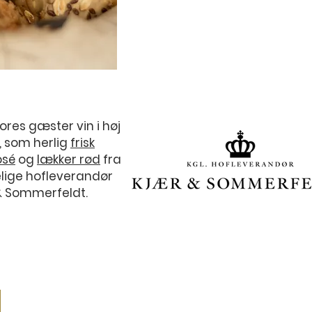
vores gæster vin i høj
t, som herlig
frisk
osé
og
lækker rød
fra
lige hofleverandør
& Sommerfeldt.
KONTAKT
Vi gør opmærksom på, 
Telefon:
56 48 03 01
FACEBOOK side hacket,