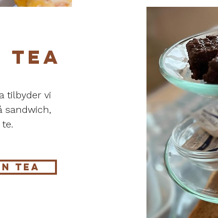
 TEA
 tilbyder vi
å sandwich,
 te.
ON TEA