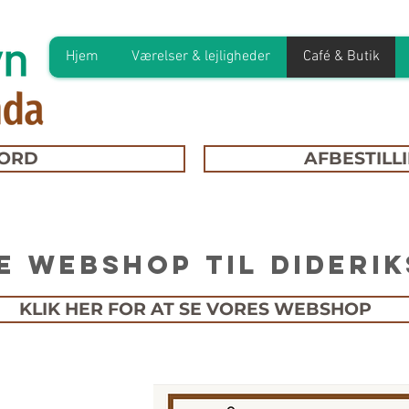
Hjem
Værelser & lejligheder
Café & Butik
ORD
AFBESTILL
e webshop til Dideri
KLIK HER FOR AT SE VORES WEBSHOP