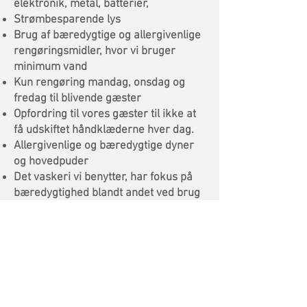
elektronik, metal, batterier,
Strømbesparende lys
Brug af bæredygtige og allergivenlige
rengøringsmidler, hvor vi bruger
minimum vand
Kun rengøring mandag, onsdag og
fredag til blivende gæster
Opfordring til vores gæster til ikke at
få udskiftet håndklæderne hver dag.
Allergivenlige og bæredygtige dyner
og hovedpuder
Det vaskeri vi benytter, har fokus på
bæredygtighed blandt andet ved brug
af Miele og dets vaskeprodukter, som
har fået tildelt Green Seal mærket.
Indkøb af økologiske, lokale og
danske mad- og drikkevarer - så
meget det er muligt.
Egne urter og frugter i haven
Fokus på madspild