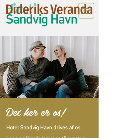
Det her er os!
Hotel Sandvig Havn drives af os,