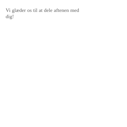
Vi glæder os til at dele aftenen med
dig!
ADRESSE
Hotel Sandvig Havn​
Strandpromenaden 5
Sandvig
3770 Allinge
KONTAKT
Telefon:
56 48 03 01
E-mail:
info@sandvighavn.dk
BOOK ONLINE