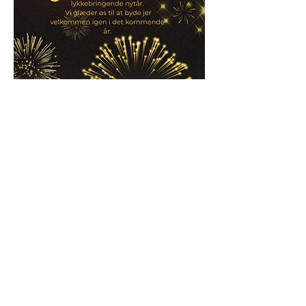
ADRESSE
Hotel Sandvig Havn​
Strandpromenaden 5
Sandvig
3770 Allinge
KONTAKT
Telefon:
56 48 03 01
E-mail:
info@sandvighavn.dk
BOOK ONLINE
Vi gør opmærksom på, at vi i 2023 fik vores
FACEBOOK side hacket, du skal derfor følge
os på vores nye side, som hedder
CAFE OG BUTIK DIDERIKS VERANDA