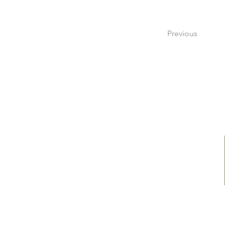
Previous
ADRESSE
Hotel Sandvig Havn​
Strandpromenaden 5
Sandvig
3770 Allinge