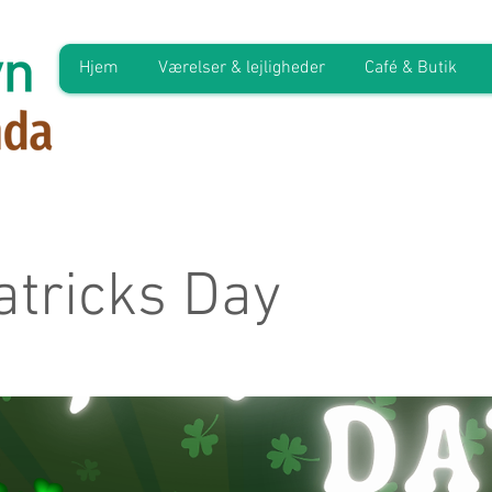
Hjem
Værelser & lejligheder
Café & Butik
Patricks Day