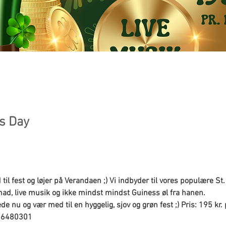
ks Day
d til fest og løjer på Verandaen ;) Vi indbyder til vores populære St
mad, live musik og ikke mindst mindst Guiness øl fra hanen.
rede nu og vær med til en hyggelig, sjov og grøn fest ;) Pris: 195 kr.
 56480301